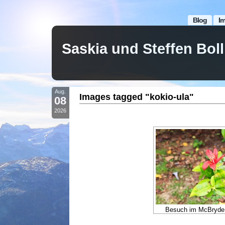
Blog
I
Saskia und Steffen Bo
Aug.
Images tagged "kokio-ula"
08
2026
Besuch im McBryde 