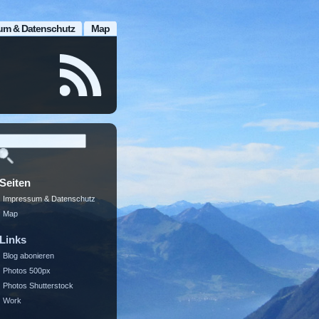
um & Datenschutz
Map
Seiten
Impressum & Datenschutz
Map
Links
Blog abonieren
Photos 500px
Photos Shutterstock
Work