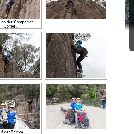
n an der 'Companion
Corner'.
uf der Brücke.