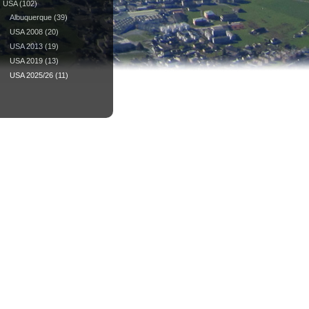
USA
(102)
Albuquerque
(39)
USA 2008
(20)
USA 2013
(19)
USA 2019
(13)
USA 2025/26
(11)