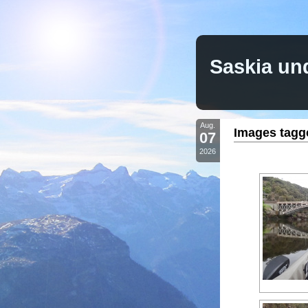
Saskia un
Aug.
Images tagg
07
2026