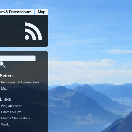
um & Datenschutz
Map
Seiten
Impressum & Datenschutz
Map
Links
Blog abonieren
Photos 500px
Photos Shutterstock
Work