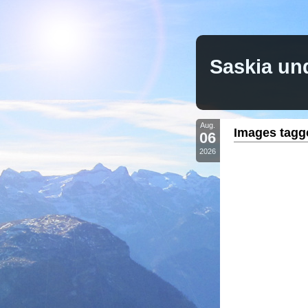
Saskia un
Aug.
Images tagg
06
2026