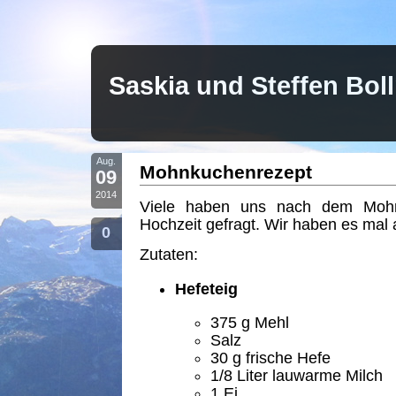
Saskia und Steffen Bo
Aug.
Mohnkuchenrezept
09
2014
Viele haben uns nach dem Moh
Hochzeit gefragt. Wir haben es mal 
0
Zutaten:
Hefeteig
375
g Mehl
Salz
30
g frische Hefe
1/8
Liter lauwarme Milch
1
Ei