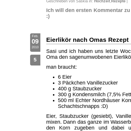
Geschrieben von Saskia in:
Hochzeit
,
Rezepte
|
Ich will den ersten Kommentar zu
:)
Feb.
Eierlikör nach Omas Rezept
09
2010
Sasi und ich haben uns letzte Wo
Oma den sagenumwobenen Eierlikör 
5
man braucht:
6 Eier
3 Päckchen Vanillezucker
400 g Staubzucker
300 g Kondensmilch (7,5% Fett
500 ml Echter Nordhäuser Korn
Schachtschnapps :D)
Eier, Staubzucker (gesiebt), Vani
mixen. Dann das ganze im Wasser
den Korn zugeben und dabei u