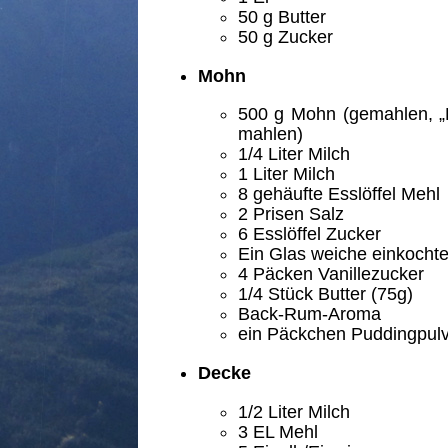
50
g Butter
50
g Zucker
Mohn
500
g Mohn (gemahlen, „
mahlen)
1/4
Liter Milch
1
Liter Milch
8
gehäufte Esslöffel Mehl
2
Prisen Salz
6
Esslöffel Zucker
Ein Glas weiche einkochte
4
Päcken Vanillezucker
1/4
Stück Butter (75g)
Back-Rum-Aroma
ein Päckchen Puddingpulve
Decke
1/2
Liter Milch
3
EL Mehl