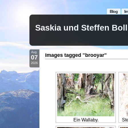
Blog
I
Saskia und Steffen Bo
Aug.
Images tagged "brooyar"
07
2026
Ein Wallaby.
St