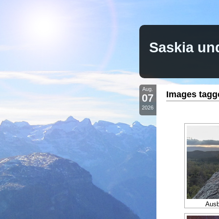
Saskia un
Aug.
Images tagg
07
2026
Ausb