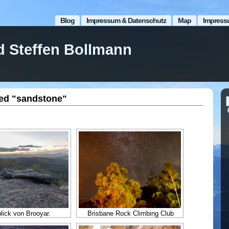
Blog
Impressum & Datenschutz
Map
Impress
d Steffen Bollmann
ed "sandstone"
lick von Brooyar.
Brisbane Rock Climbing Club