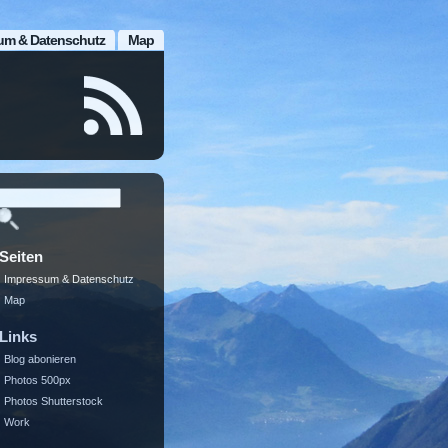
um & Datenschutz
Map
Seiten
Impressum & Datenschutz
Map
Links
Blog abonieren
Photos 500px
Photos Shutterstock
Work