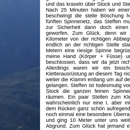
und das kraxeln über Stock und Ste
Nach 25 Minuten haben wir einen
beschwingt die steile Böschung 
fünften Spinnenetz, das Steffen mut
zur Sicherheit dann doch eine
geworfen. Zum Glück, denn wir
Kilometer von der richtigen Abbieg
endlich an der richtigen Stelle s
Metern eine riesige Spinne begrüs
meine Hand (Körper + Füsse) u
beschlossen, dass wir da jetzt ni
Allerdings waren wir ein bissch
Kletterausrüstung an diesem Tag nich
weiter die Klamm entlang um auf den
gelangen. Steffen ist todesmutig v
Stock die ganzen feinen Spin
räumen. Ein paar Stellen zum Kl
wahrscheinlich nur eine I, aber 
dem Rücken ganz schön aufregend.
noch einmal eine besondere Überra
und ging 10 Meter unter uns weite
Abgrund. Zum Glück hat jemand ei