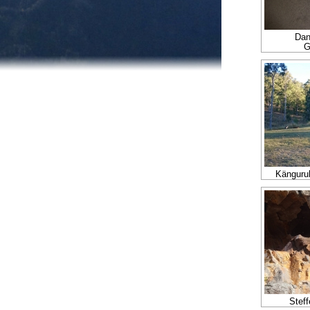
Dan
G
Känguruh
Steff