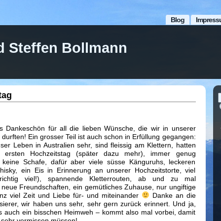
Blog
Impress
d Steffen Bollmann
tag
s Dankeschön für all die lieben Wünsche, die wir in unserer
 durften! Ein grosser Teil ist auch schon in Erfüllung gegangen:
ser Leben in Australien sehr, sind fleissig am Klettern, hatten
n ersten Hochzeitstag (später dazu mehr), immer genug
er keine Schafe, dafür aber viele süsse Känguruhs, leckeren
isky, ein Eis in Erinnerung an unserer Hochzeitstorte, viel
richtig viel!), spannende Kletterrouten, ab und zu mal
 neue Freundschaften, ein gemütliches Zuhause, nur ungiftige
nz viel Zeit und Liebe für- und miteinander
Danke an die
isierer, wir haben uns sehr, sehr gern zurück erinnert. Und ja,
es auch ein bisschen Heimweh – kommt also mal vorbei, damit
o sehr vermissen müssen!