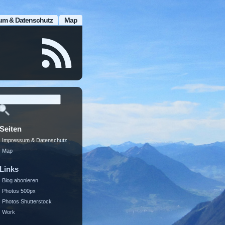
um & Datenschutz
Map
Seiten
Impressum & Datenschutz
Map
Links
Blog abonieren
Photos 500px
Photos Shutterstock
Work