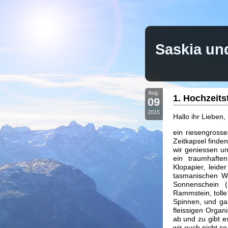
Saskia un
Aug.
1. Hochzeits
09
2015
Hallo ihr Lieben,
ein riesengrosse
Zeitkapsel finden
wir geniessen un
ein traumhafte
Klopapier, leid
tasmanischen Wh
Sonnenschein (
Rammstein, tolle
Spinnen, und ga
fleissigen Organ
ab und zu gibt 
wir euch nicht s