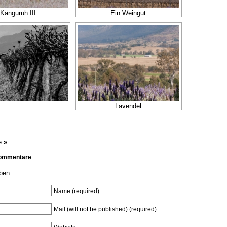
Känguruh III
Ein Weingut.
Lavendel.
e
»
Kommentare
ben
Name (required)
Mail (will not be published) (required)