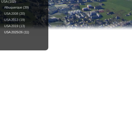
USA
(102)
Albuquerque
(39)
USA 2008
(20)
USA 2013
(19)
USA 2019
(13)
USA 2025/26
(11)