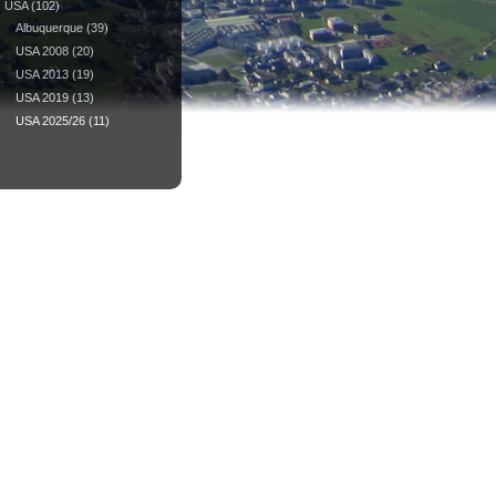
USA
(102)
Albuquerque
(39)
USA 2008
(20)
USA 2013
(19)
USA 2019
(13)
USA 2025/26
(11)