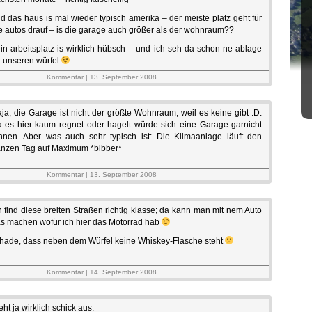
d das haus is mal wieder typisch amerika – der meiste platz geht für
e autos drauf – is die garage auch größer als der wohnraum??
in arbeitsplatz is wirklich hübsch – und ich seh da schon ne ablage
r unseren würfel
Kommentar | 13. September 2008
ja, die Garage ist nicht der größte Wohnraum, weil es keine gibt :D.
 es hier kaum regnet oder hagelt würde sich eine Garage garnicht
hnen. Aber was auch sehr typisch ist: Die Klimaanlage läuft den
nzen Tag auf Maximum *bibber*
Kommentar | 13. September 2008
h find diese breiten Straßen richtig klasse; da kann man mit nem Auto
s machen wofür ich hier das Motorrad hab
hade, dass neben dem Würfel keine Whiskey-Flasche steht
Kommentar | 14. September 2008
eht ja wirklich schick aus.