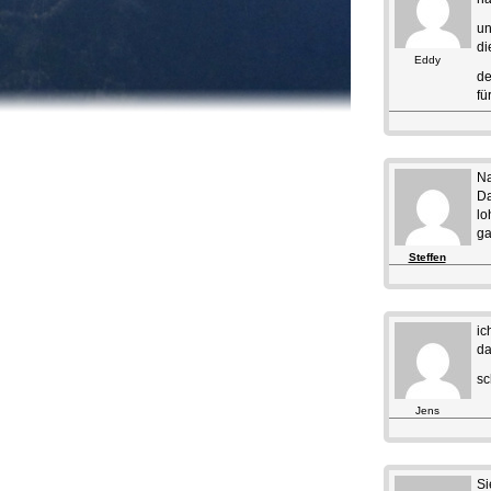
un
di
Eddy
de
fü
Na
Da
lo
ga
Steffen
ic
da
sc
Jens
Si