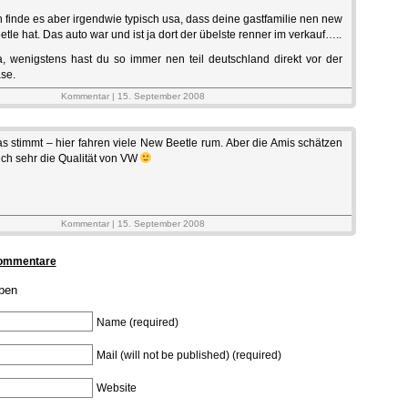
h finde es aber irgendwie typisch usa, dass deine gastfamilie nen new
etle hat. Das auto war und ist ja dort der übelste renner im verkauf…..
, wenigstens hast du so immer nen teil deutschland direkt vor der
se.
Kommentar | 15. September 2008
s stimmt – hier fahren viele New Beetle rum. Aber die Amis schätzen
ch sehr die Qualität von VW
Kommentar | 15. September 2008
Kommentare
ben
Name (required)
Mail (will not be published) (required)
Website