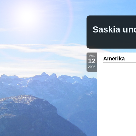
Saskia un
Sep.
Amerika
12
2008