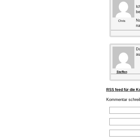
Ic
be
Na
Chris
na
Da
au
Steffen
RSS feed für die 
Kommentar schrei