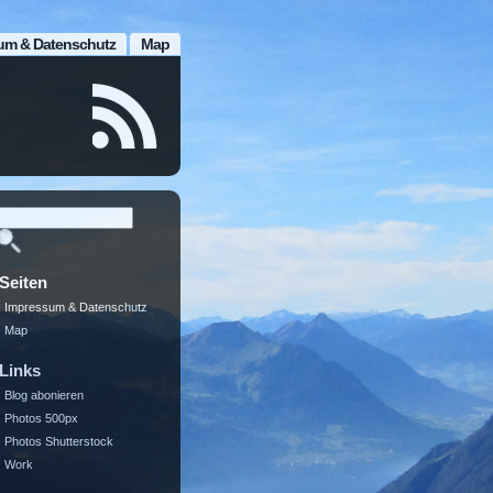
um & Datenschutz
Map
Seiten
Impressum & Datenschutz
Map
Links
Blog abonieren
Photos 500px
Photos Shutterstock
Work