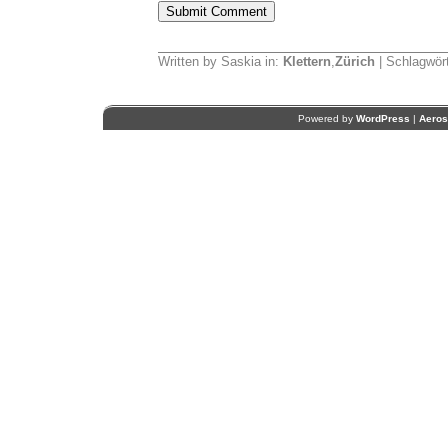
Written by Saskia in:
Klettern
,
Zürich
| Schlagwör
Powered by
WordPress
|
Aero