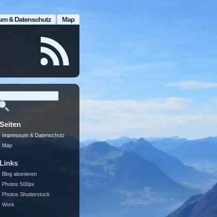
um & Datenschutz
Map
Seiten
Impressum & Datenschutz
Map
Links
Blog abonieren
Photos 500px
Photos Shutterstock
Work