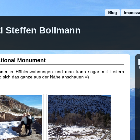
Blog
Impress
d Steffen Bollmann
ational Monument
ianer in Höhlenwohnungen und man kann sogar mit Leitern
nd sich das ganze aus der Nähe anschauen =)