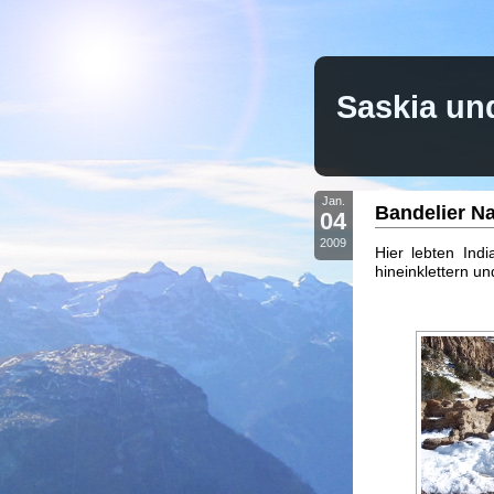
Saskia un
Jan.
Bandelier N
04
2009
Hier lebten Ind
hineinklettern u