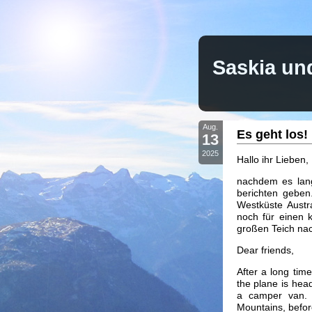
Saskia un
Aug.
Es geht los!
13
2025
Hallo ihr Lieben,
nachdem es lange
berichten geben
Westküste Austr
noch für einen 
großen Teich nach
Dear friends,
After a long tim
the plane is head
a camper van. A
Mountains, before