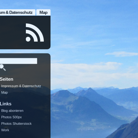
um & Datenschutz
Map
Seiten
Impressum & Datenschutz
Map
Links
Blog abonieren
Photos 500px
Photos Shutterstock
Work