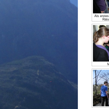
Als erste
Räts