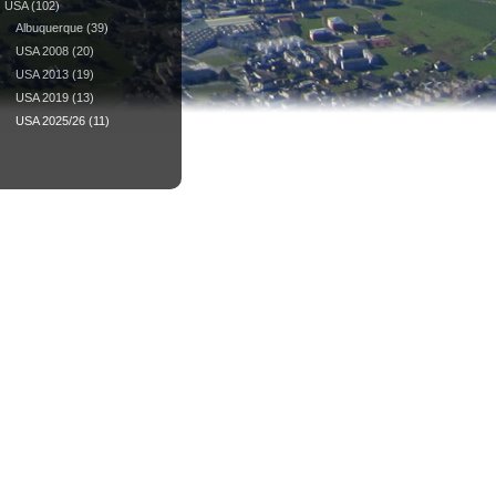
USA
(102)
Albuquerque
(39)
USA 2008
(20)
USA 2013
(19)
USA 2019
(13)
USA 2025/26
(11)