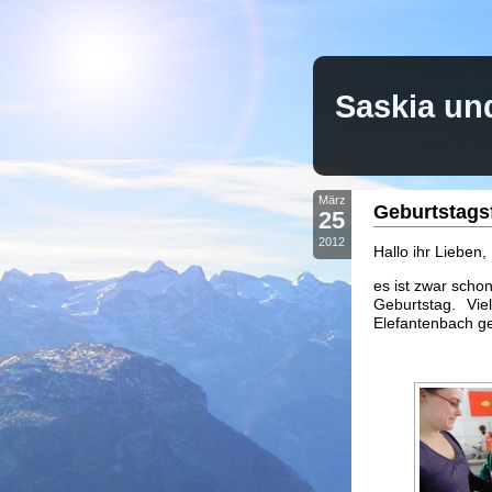
Saskia un
März
Geburtstagsf
25
2012
Hallo ihr Lieben,
es ist zwar scho
Geburtstag. Vi
Elefantenbach ge