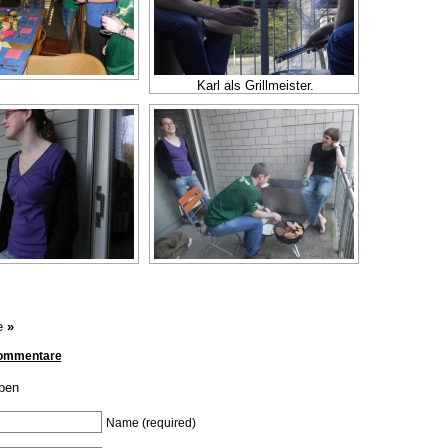
Karl als Grillmeister.
e
»
Kommentare
ben
Name (required)