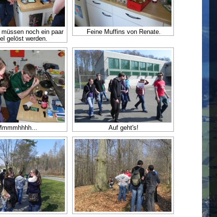
s müssen noch ein paar
Feine Muffins von Renate.
el gelöst werden.
Mmmmhhhh...
Auf geht's!