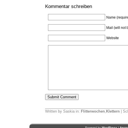
Kommentar schreiben
Name (requir
Mail (will not
Website
Written by Saskia in:
Flitterwochen
,
Klettern
| Sc
Powered by
WordPress
|
Aero