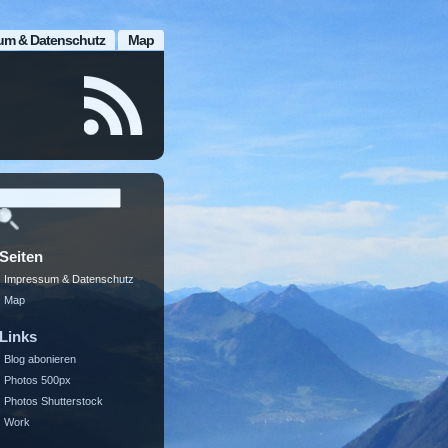
um & Datenschutz
Map
Seiten
Impressum & Datenschutz
Map
Links
Blog abonieren
Photos 500px
Photos Shutterstock
Work