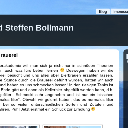
Blog
Impress
d Steffen Bollmann
rauerei
rakademie will man sich ja nicht nur in schnöden Theorien
ern auch was fürs Leben lernen
Deswegen haben wir die
rei besucht und uns alles über Bierbrauen erzählen lassen.
e Stunde durch die Brauerei geführt wurden, hatten wir auch
 und haben es uns schmecken lassen! In den riesigen Tanks ist
u Ende gärt und dann als Kellerbier abgefüllt werden kann, d.h.
gefiltert. Schmeckt sehr angenehm und ist nur ein bisschen
males Bier“. Obwohl wir gelernt haben, das es normales Bier
– bei so vielen unterschiedlichen Sorten und Zutaten und
ahren. Puh! Jetzt erstmal ein Schluck zur Erholung