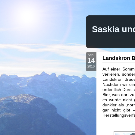
Saskia un
Sep.
Landskron B
14
2010
Auf einer Somme
verlieren, sond
Landskron Braue
Nachdem wir ein
ordentlich Durst
Bier, was dort z
es wurde nicht 
dunkler als „nor
gar nicht gibt 
Herstellungsverf