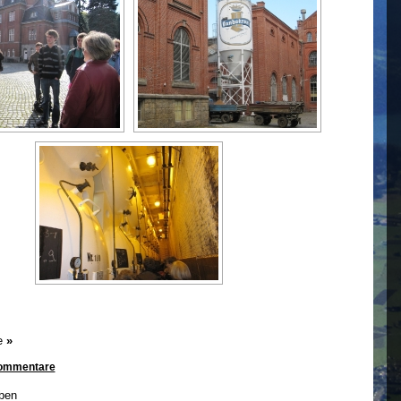
e
»
Kommentare
ben