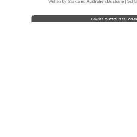
Written by Saskia in:
Australien
,
Brisbane
| Schl
Powered by
WordPress
|
Aero