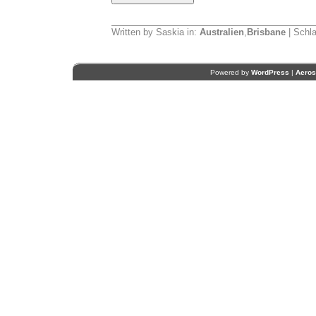
Written by Saskia in:
Australien
,
Brisbane
| Schl
Powered by
WordPress
|
Aero