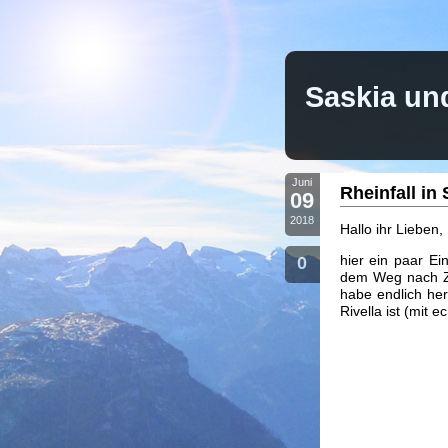
Saskia un
Juni
Rheinfall in
09
2018
Hallo ihr Lieben,
hier ein paar E
0
dem Weg nach Zür
habe endlich he
Rivella ist (mit