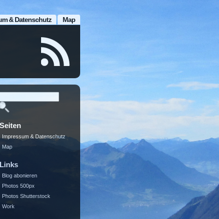
um & Datenschutz
Map
Seiten
Impressum & Datenschutz
Map
Links
Blog abonieren
Photos 500px
Photos Shutterstock
Work