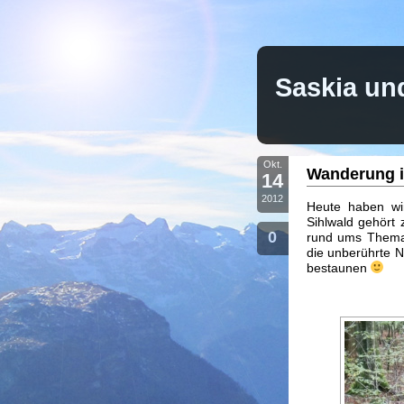
Saskia un
Okt.
Wanderung i
14
2012
Heute haben wi
Sihlwald gehört
0
rund ums Thema 
die unberührte 
bestaunen