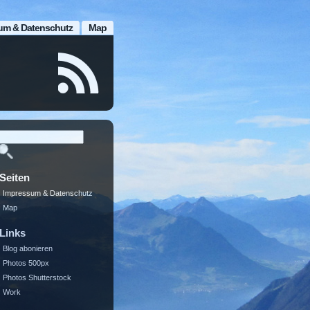
um & Datenschutz
Map
Seiten
Impressum & Datenschutz
Map
Links
Blog abonieren
Photos 500px
Photos Shutterstock
Work