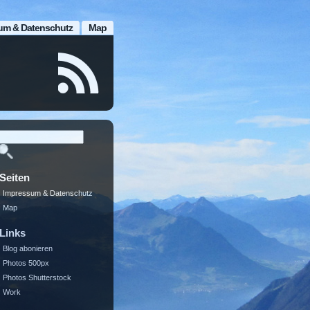
um & Datenschutz
Map
Seiten
Impressum & Datenschutz
Map
Links
Blog abonieren
Photos 500px
Photos Shutterstock
Work