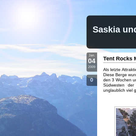
Saskia un
Jan.
Tent Rocks
04
2009
Als letzte Attra
Diese Berge wurd
0
den 3 Wochen un
Südwesten der
unglaublich viel