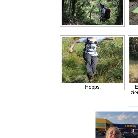
Hopps.
E
zie