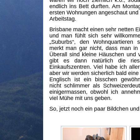
waren wir noch ziemlich k.o., soda
endlich ins Bett durften. Am Mont
ersten Wohnungen angeschaut und S
Arbeitstag.
Brisbane macht einen sehr netten Ein
und man fühlt sich sehr willkomm
„Suburbs“, den Wohnquartieren s
merkt man gar nicht, dass man in ei
Überall sind kleine Häuschen und 
gibt es dann natürlich die ries
Einkaufszentren. Viel habe ich alle
aber wir werden sicherlich bald ein
Englisch ist ein bisschen gewöhn
nicht schlimmer als Schweizerde
einigermassen, obwohl ich annehm
viel Mühe mit uns geben.
So, jetzt noch ein paar Bildchen und 