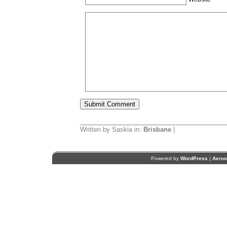
Written by Saskia in:
Brisbane
|
Powered by
WordPress
|
Aero