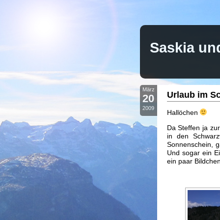
Saskia un
März
Urlaub im S
20
2009
Hallöchen
Da Steffen ja zur
in den Schwarz
Sonnenschein, ga
Und sogar ein Ei
ein paar Bildche