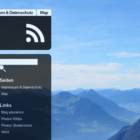
um & Datenschutz
Map
Seiten
Impressum & Datenschutz
Map
Links
Blog abonieren
Photos 500px
Photos Shutterstock
Work