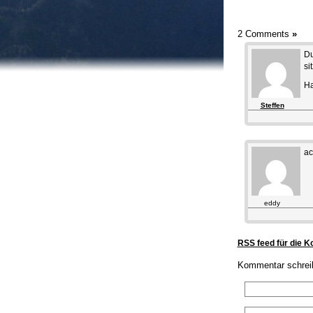
2 Comments
»
Du
si
Ha
Steffen
ac
eddy
RSS feed für die 
Kommentar schrei