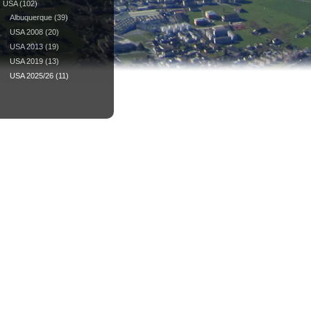
USA
(102)
Albuquerque
(39)
USA 2008
(20)
USA 2013
(19)
USA 2019
(13)
USA 2025/26
(11)