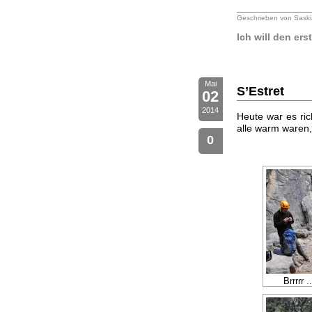
Geschrieben von Saski
Ich will den er
Mai
S’Estret
02
2014
Heute war es ric
alle warm waren, 
0
Brrrrr .