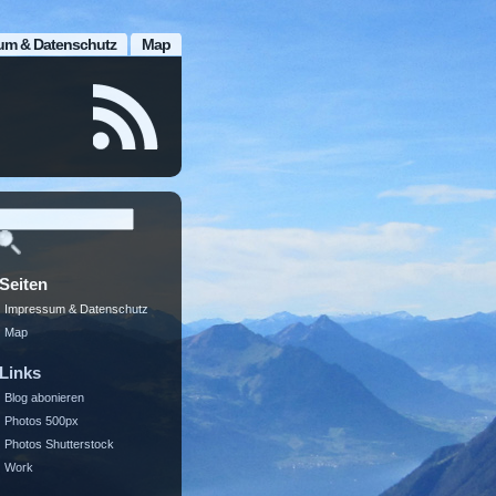
um & Datenschutz
Map
Seiten
Impressum & Datenschutz
Map
Links
Blog abonieren
Photos 500px
Photos Shutterstock
Work