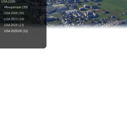
USA
(102)
Albuquerque
(39)
USA 2008
(20)
USA 2013
(19)
USA 2019
(13)
USA 2025/26
(11)