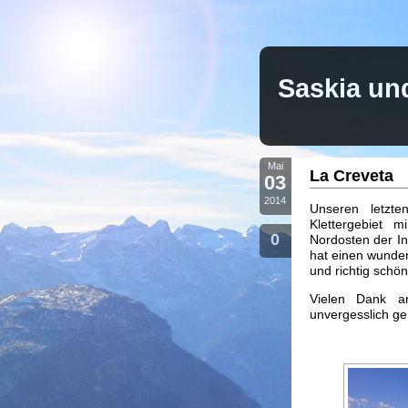
Saskia un
Mai
La Creveta
03
2014
Unseren letzt
Klettergebiet m
0
Nordosten der In
hat einen wunder
und richtig schön
Vielen Dank a
unvergesslich g