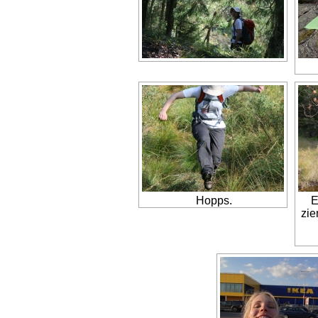
Hopps.
E
zie