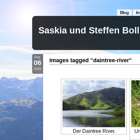
Blog
I
Saskia und Steffen Bo
Aug.
Images tagged "daintree-river"
06
2026
Der Daintree River.
Un