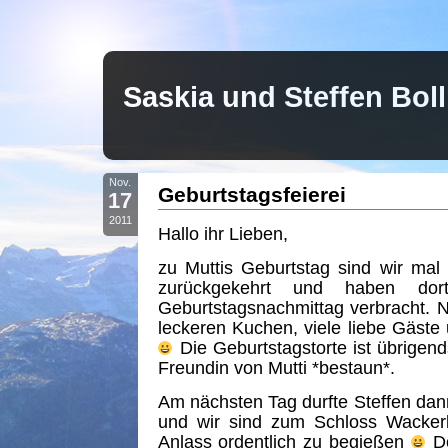
Saskia und Steffen Bo
Nov.
Geburtstagsfeierei
17
2011
Hallo ihr Lieben,
zu Muttis Geburtstag sind wir ma
zurückgekehrt und haben dor
Geburtstagsnachmittag verbracht. Na
leckeren Kuchen, viele liebe Gäst
Die Geburtstagstorte ist übrigen
Freundin von Mutti *bestaun*.
Am nächsten Tag durfte Steffen dann
und wir sind zum Schloss Wacker
Anlass ordentlich zu begießen
Do