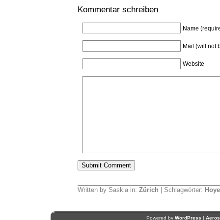
Kommentar schreiben
Name (requir
Mail (will not
Website
Written by Saskia in:
Zürich
| Schlagwörter:
Hoye
Powered by
WordPress
|
Aero