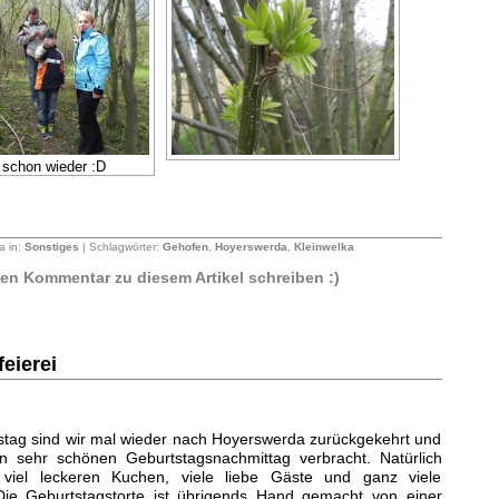
 schon wieder :D
a in:
Sonstiges
| Schlagwörter:
Gehofen
,
Hoyerswerda
,
Kleinwelka
sten Kommentar zu diesem Artikel schreiben :)
eierei
stag sind wir mal wieder nach Hoyerswerda zurückgekehrt und
n sehr schönen Geburtstagsnachmittag verbracht. Natürlich
viel leckeren Kuchen, viele liebe Gäste und ganz viele
ie Geburtstagstorte ist übrigends Hand gemacht von einer