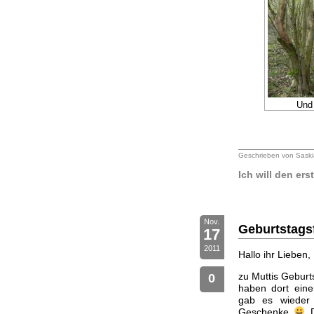
Und
Geschrieben von Saski
Ich will den er
Nov.
Geburtstagsf
17
2011
Hallo ihr Lieben,
zu Muttis Geburt
0
haben dort eine
gab es wieder 
Geschenke
D