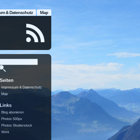
um & Datenschutz
Map
Seiten
Impressum & Datenschutz
Map
Links
Blog abonieren
Photos 500px
Photos Shutterstock
Work