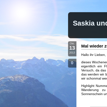
Saskia un
Okt.
Mal wieder 
13
2013
Hallo ihr Lieben,
dieses Wochenen
0
eigentlich ein
Versuch, da das
das werden wir b
wir schonmal we
Highlight Numm
Wanderung zu 
Sonnenschein un