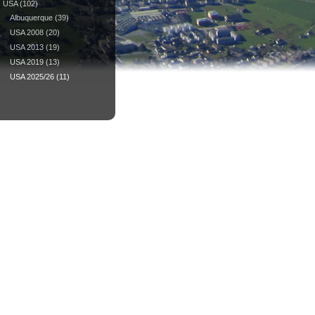
USA
(102)
Albuquerque
(39)
USA 2008
(20)
USA 2013
(19)
USA 2019
(13)
USA 2025/26
(11)