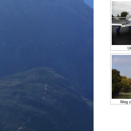
U
Weg z