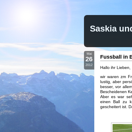
Saskia un
Mai
Fussball in 
26
2012
Hallo ihr Lieben,
wir waren zm Fr
lustig, aber pers
besser, vor all
Bescheidenen Ken
Aber es war seh
einen Ball zu k
gescheitert ist.