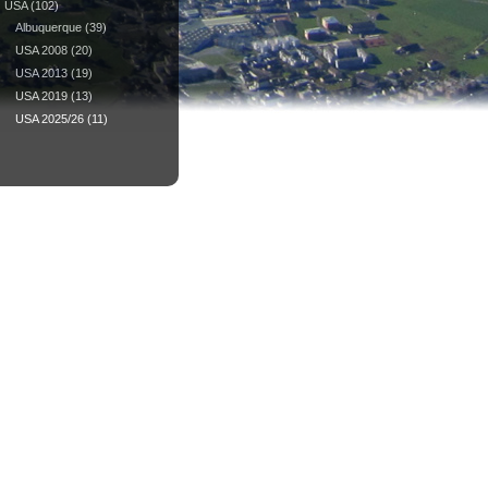
USA
(102)
Albuquerque
(39)
USA 2008
(20)
USA 2013
(19)
USA 2019
(13)
USA 2025/26
(11)