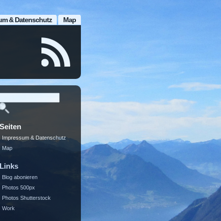
um & Datenschutz
Map
Seiten
Impressum & Datenschutz
Map
Links
Blog abonieren
Photos 500px
Photos Shutterstock
Work