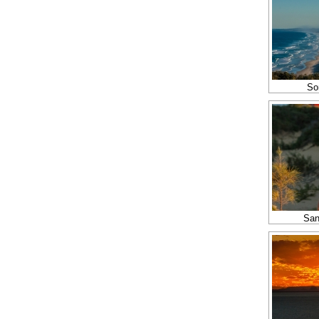
So
San