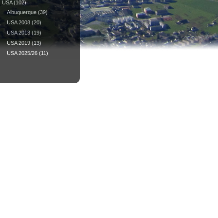
USA
(102)
Albuquerque
(39)
USA 2008
(20)
USA 2013
(19)
USA 2019
(13)
USA 2025/26
(11)