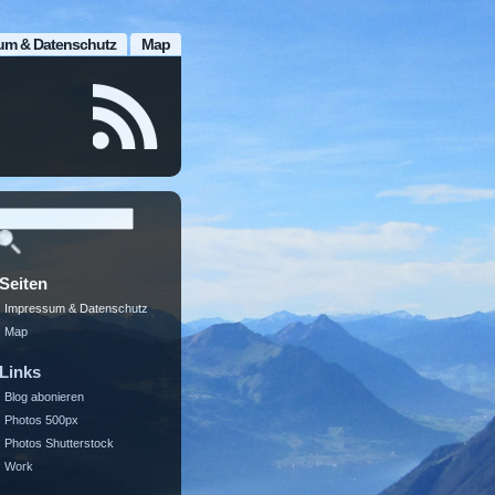
um & Datenschutz
Map
Seiten
Impressum & Datenschutz
Map
Links
Blog abonieren
Photos 500px
Photos Shutterstock
Work