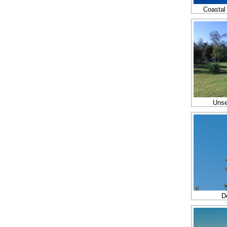
Coastal
Unse
D