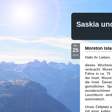
Saskia un
Apr.
Moreton Isl
25
2015
Hallo ihr Lieben,
dieses Wochene
verbracht: Moret
Fähre in ca. 75 
der Insel, Moun
die Insel. Dana
gemütlichen S
wunderschönen
Leuchtturm wir
automatisch.
Unser Zeltplatz w
mit einer kalte