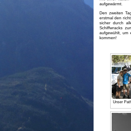
aufgewärmt.
Den zweiten Tag
erstmal den rich
sicher durch a
Schiffwracks z
aufgewühlt, um
kommen!
Unser Path