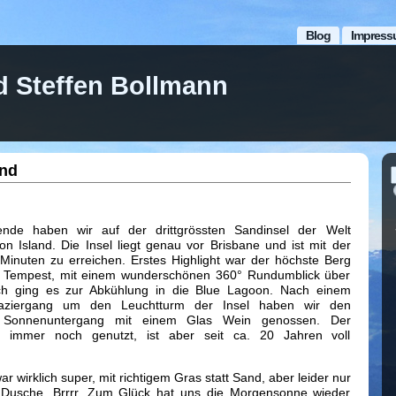
Blog
Impress
d Steffen Bollmann
and
nde haben wir auf der drittgrössten Sandinsel der Welt
on Island. Die Insel liegt genau vor Brisbane und ist mit der
Minuten zu erreichen. Erstes Highlight war der höchste Berg
t Tempest, mit einem wunderschönen 360° Rundumblick über
ch ging es zur Abkühlung in die Blue Lagoon. Nach einem
paziergang um den Leuchtturm der Insel haben wir den
 Sonnenuntergang mit einem Glas Wein genossen. Der
d immer noch genutzt, ist aber seit ca. 20 Jahren voll
ar wirklich super, mit richtigem Gras statt Sand, aber leider nur
n Dusche. Brrrr. Zum Glück hat uns die Morgensonne wieder