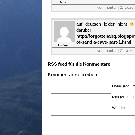
Jens
Kommentar | 2. Deze
auf deutsch leider nicht
darüber:
http://forgottenabq.blogspo
of-sandia-cave-part-1.html
Steffen
Kommentar | 2. Deze
RSS feed für die Kommentare
Kommentar schreiben
Name (requir
Mail (will not
Website