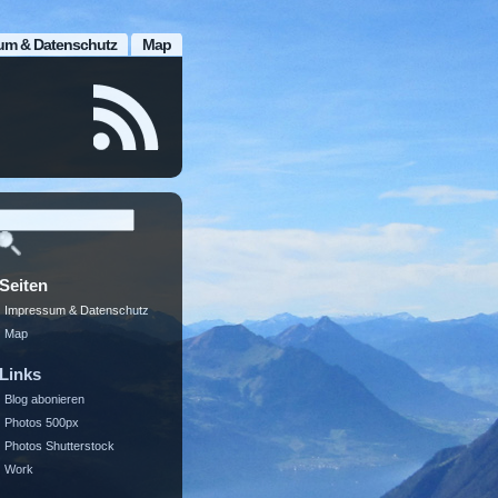
um & Datenschutz
Map
Seiten
Impressum & Datenschutz
Map
Links
Blog abonieren
Photos 500px
Photos Shutterstock
Work