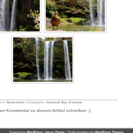
a in:
Neuseeland
| Schlagwörter:
Auckland
,
Bay of Islands
sten Kommentar zu diesem Artikel schreiben :)
Powered by
WordPress
|
Aeros Theme
| TheBuckmaker.com
WordPress Themes