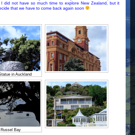
y I did not have so much time to explore New Zealand, but it
ecide that we have to come back again soon
Statue in Auckland
Russel Bay