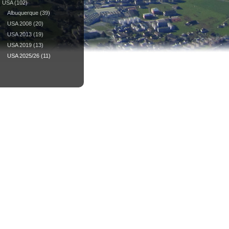
USA
(102)
Albuquerque
(39)
USA 2008
(20)
USA 2013
(19)
USA 2019
(13)
USA 2025/26
(11)