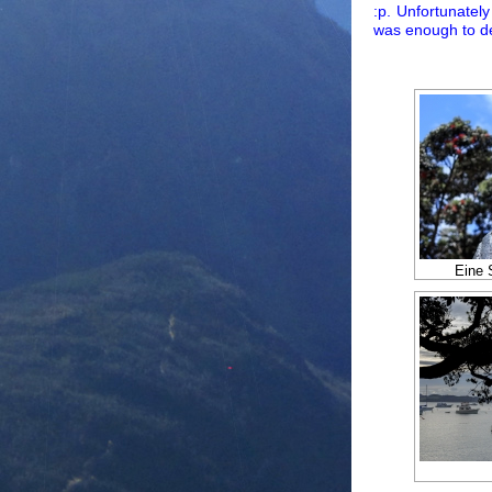
:p. Unfortunatel
was enough to d
Eine 