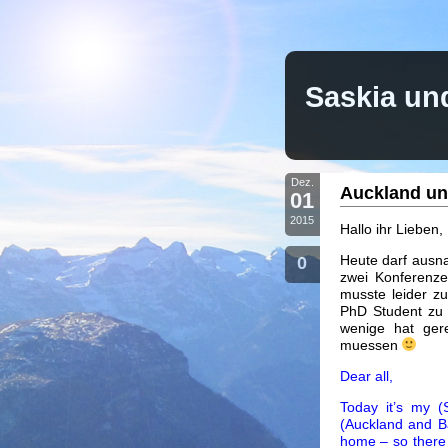
Saskia un
Dez.
Auckland un
01
2015
Hallo ihr Lieben,
Heute darf ausna
0
zwei Konferenze
musste leider z
PhD Student zu 
wenige hat ger
muessen
Dear all,
Today it’s my (
(Auckland and Ba
home – so there