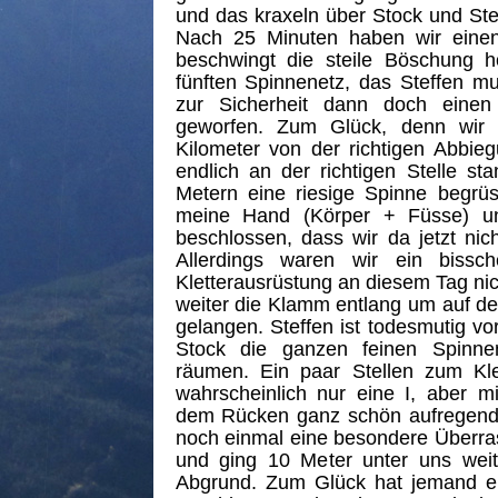
und das kraxeln über Stock und Ste
Nach 25 Minuten haben wir einen
beschwingt die steile Böschung 
fünften Spinnenetz, das Steffen mut
zur Sicherheit dann doch eine
geworfen. Zum Glück, denn wir
Kilometer von der richtigen Abbieg
endlich an der richtigen Stelle s
Metern eine riesige Spinne begrüs
meine Hand (Körper + Füsse) u
beschlossen, dass wir da jetzt ni
Allerdings waren wir ein bissch
Kletterausrüstung an diesem Tag nich
weiter die Klamm entlang um auf den
gelangen. Steffen ist todesmutig v
Stock die ganzen feinen Spin
räumen. Ein paar Stellen zum Kl
wahrscheinlich nur eine I, aber 
dem Rücken ganz schön aufregend.
noch einmal eine besondere Überra
und ging 10 Meter unter uns weite
Abgrund. Zum Glück hat jemand ei