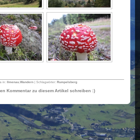
a in:
Ilmenau
,
Wandern
| Schlagwörter:
Rumpelsberg
sten Kommentar zu diesem Artikel schreiben :)