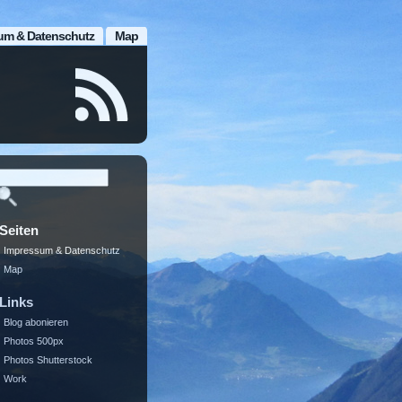
um & Datenschutz
Map
Seiten
Impressum & Datenschutz
Map
Links
Blog abonieren
Photos 500px
Photos Shutterstock
Work