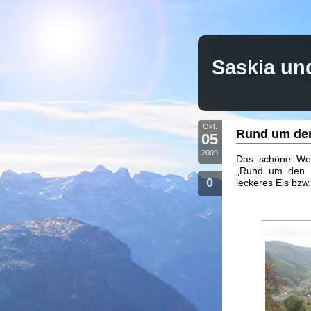
Saskia un
Okt.
Rund um de
05
2009
Das schöne Wet
„Rund um den 
0
leckeres Eis bzw.