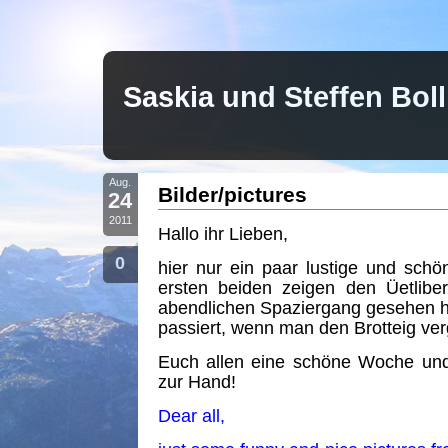
Saskia und Steffen Bo
Aug.
Bilder/pictures
24
2011
Hallo ihr Lieben,
0
hier nur ein paar lustige und schön
ersten beiden zeigen den Üetlibe
abendlichen Spaziergang gesehen ha
passiert, wenn man den Brotteig ver
Euch allen eine schöne Woche und
zur Hand!
Dear all,