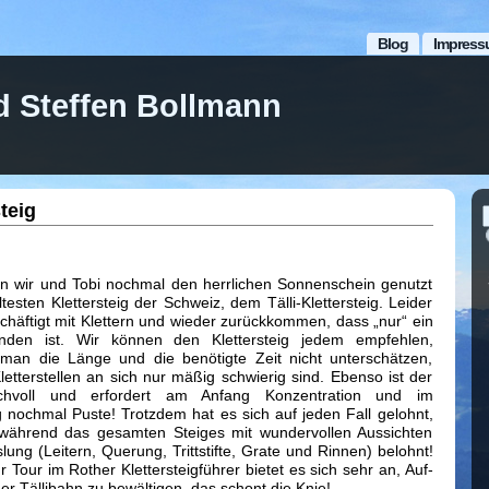
Blog
Impress
d Steffen Bollmann
steig
n wir und Tobi nochmal den herrlichen Sonnenschein genutzt
esten Klettersteig der Schweiz, dem Tälli-Klettersteig. Leider
chäftigt mit Klettern und wieder zurückkommen, dass „nur“ ein
anden ist. Wir können den Klettersteig jedem empfehlen,
e man die Länge und die benötigte Zeit nicht unterschätzen,
etterstellen an sich nur mäßig schwierig sind. Ebenso ist der
uchvoll und erfordert am Anfang Konzentration und im
 nochmal Puste! Trotzdem hat es sich auf jeden Fall gelohnt,
ährend das gesamten Steiges mit wundervollen Aussichten
lung (Leitern, Querung, Trittstifte, Grate und Rinnen) belohnt!
ur Tour im Rother Klettersteigführer bietet es sich sehr an, Auf-
er Tällibahn zu bewältigen, das schont die Knie!