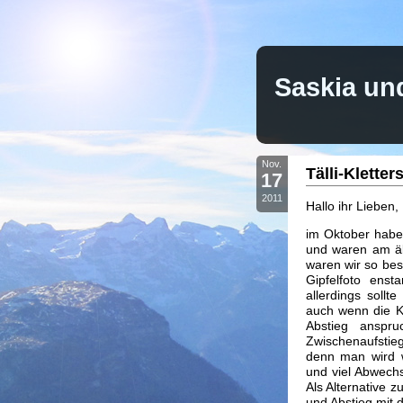
Saskia un
Nov.
Tälli-Kletter
17
2011
Hallo ihr Lieben,
im Oktober habe
und waren am ält
waren wir so bes
Gipfelfoto enst
allerdings sollt
auch wenn die Kl
Abstieg anspr
Zwischenaufstieg
denn man wird w
und viel Abwechs
Als Alternative z
und Abstieg mit d