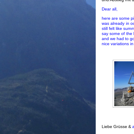
Dear all,
here are some pic
was already in o
still felt like su
say some of the 
and we had to go
nice variations i
Liebe Grüsse &
a