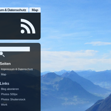
um & Datenschutz
Map
Seiten
Impressum & Datenschutz
Map
Links
Blog abonieren
Photos 500px
Photos Shutterstock
Work