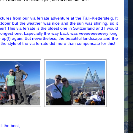
tures from our via ferrate adventure at the Tälli-Klettersteig. It
ctober but the weather was nice and the sun was shining, so it
mmer! This via ferrate is the oldest one in Switzerland and I would
longest one. Especially the way back was veeeeeeeeeery long
 up(!) again. But nevertheless, the beautiful landscape and the
n the style of the via ferrate did more than compensate for this!
ll the best,