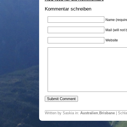
Kommentar schreiben
Name (requir
Mail (will not
Website
Written by Saskia in:
Australien
,
Brisbane
| Schl